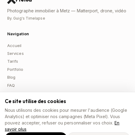
Photographe immobilier à Metz — Matterport, drone, vidéo
By. Guig's Timelapse
Navigation
Accueil
Services
Tarifs
Portfolio
Blog
FAQ
Ce site utilise des cookies
Services
Nous utilisons des cookies pour mesurer l'audience (Google
Visite Virtuelle Matterport
Analytics) et optimiser nos campagnes (Meta Pixel). Vous
Photos HDR
pouvez accepter, refuser ou personnaliser vos choix.
En
savoir plus
Drone Aérien 4K