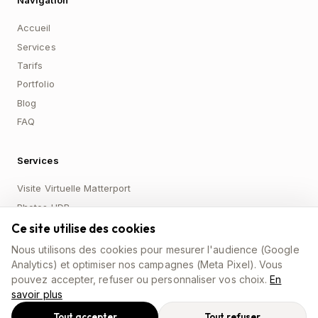
Navigation
Accueil
Services
Tarifs
Portfolio
Blog
FAQ
Services
Visite Virtuelle Matterport
Photos HDR
Drone Aerien 4K
Ce site utilise des cookies
FPV Cinematique
Nous utilisons des cookies pour mesurer l'audience (Google
Video Verticale 4K
Analytics) et optimiser nos campagnes (Meta Pixel). Vous
pouvez accepter, refuser ou personnaliser vos choix.
En
savoir plus
Contact
Tout accepter
Tout refuser